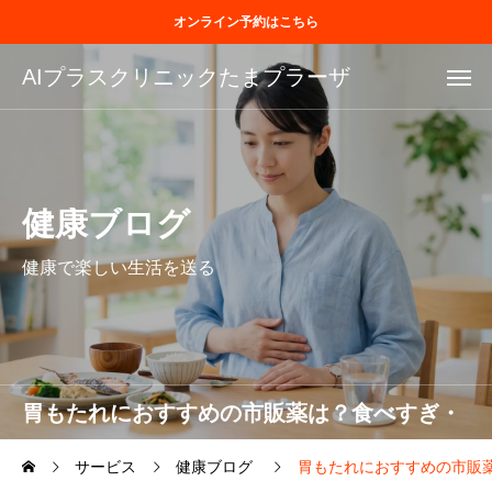
オンライン予約はこちら
AIプラスクリニックたまプラーザ
健康ブログ
健康で楽しい生活を送る
胃もたれにおすすめの市販薬は？食べすぎ・
飲みすぎ時の対処法
サービス
健康ブログ
胃もたれにおすすめの市販