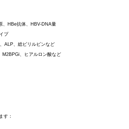
原、HBe抗体、HBV-DNA量
タイプ
TP、ALP、総ビリルビンなど
、M2BPGi、ヒアルロン酸など
ます：