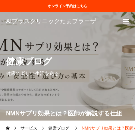
オンライン予約はこちら
AIプラスクリニックたまプラーザ
健康ブログ
健康で楽しい生活を送る
NMNサプリ効果とは？医師が解説する仕組
み・安全性・選び方の基本
サービス
健康ブログ
NMNサプリ効果とは？医