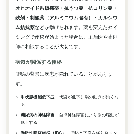
オピオイド系鎮痛薬・抗うつ薬・抗コリン薬・
鉄剤・制酸薬（アルミニウム含有）・カルシウ
ム拮抗薬
などが挙げられます。薬を変えたタイ
ミングで便秘が始まった場合は、主治医や薬剤
師に相談することが大切です。
病気が関係する便秘
便秘の背景に疾患が隠れていることがありま
す。
甲状腺機能低下症
：代謝が低下し腸の動きが鈍くな
る
糖尿病の神経障害
：自律神経障害により腸の蠕動が
低下する
過敏性腸症候群（IBS）
：便秘と下痢を繰り返すタ