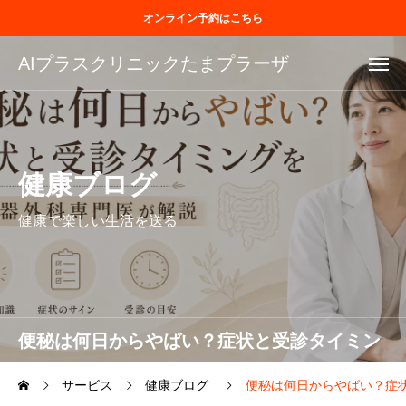
オンライン予約はこちら
AIプラスクリニックたまプラーザ
健康ブログ
健康で楽しい生活を送る
便秘は何日からやばい？症状と受診タイミン
グを消化器外科専門医が解説
サービス
健康ブログ
便秘は何日からやばい？症