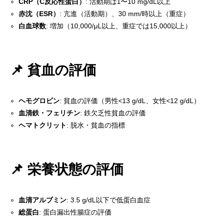
CRP（C反応性蛋白）
: 活動期は1〜10 mg/dL以上
赤沈（ESR）
: 亢進（活動期）、30 mm/時以上（重症）
白血球数
: 増加（10,000/μL以上、重症では15,000以上）
📌 貧血の評価
ヘモグロビン
: 貧血の評価（男性<13 g/dL、女性<12 g/dL）
血清鉄・フェリチン
: 鉄欠乏性貧血の評価
ヘマトクリット
: 脱水・貧血の指標
📌 栄養状態の評価
血清アルブミン
: 3.5 g/dL以下で低蛋白血症
総蛋白
: 蛋白漏出性腸症の評価