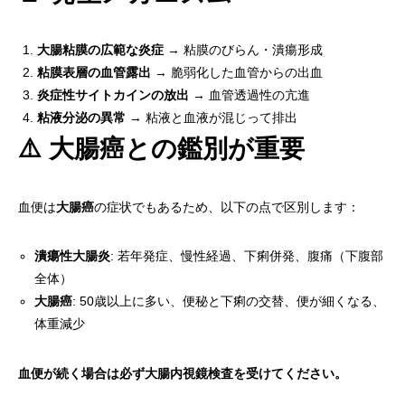
大腸粘膜の広範な炎症
→ 粘膜のびらん・潰瘍形成
粘膜表層の血管露出
→ 脆弱化した血管からの出血
炎症性サイトカインの放出
→ 血管透過性の亢進
粘液分泌の異常
→ 粘液と血液が混じって排出
⚠️ 大腸癌との鑑別が重要
血便は
大腸癌
の症状でもあるため、以下の点で区別します：
潰瘍性大腸炎
: 若年発症、慢性経過、下痢併発、腹痛（下腹部
全体）
大腸癌
: 50歳以上に多い、便秘と下痢の交替、便が細くなる、
体重減少
血便が続く場合は必ず大腸内視鏡検査を受けてください。