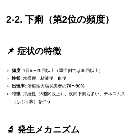
2-2. 下痢（第2位の頻度）
📌 症状の特徴
頻度
: 1日5〜20回以上（重症例では30回以上）
性状
: 水様便、粘液便、血便
出現率
: 潰瘍性大腸炎患者の
70〜90%
特徴
: 持続性（3週間以上）、夜間下痢も多い、テネスムス
（しぶり腹）を伴う
🔬 発生メカニズム