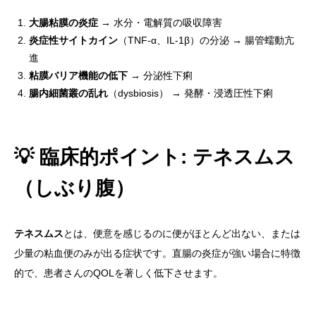
大腸粘膜の炎症
→ 水分・電解質の吸収障害
炎症性サイトカイン
（TNF-α、IL-1β）の分泌 → 腸管蠕動亢
進
粘膜バリア機能の低下
→ 分泌性下痢
腸内細菌叢の乱れ
（dysbiosis） → 発酵・浸透圧性下痢
💡 臨床的ポイント: テネスムス
（しぶり腹）
テネスムス
とは、便意を感じるのに便がほとんど出ない、または
少量の粘血便のみが出る症状です。直腸の炎症が強い場合に特徴
的で、患者さんのQOLを著しく低下させます。