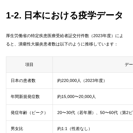
1-2. 日本における疫学データ
厚生労働省の特定疾患医療受給者証交付件数（2023年度）によ
ると、潰瘍性大腸炎患者数は以下のように推移しています：
項目
デー
日本の患者数
約220,000人（2023年度）
年間新規発症数
約15,000〜20,000人
発症年齢（ピーク）
20〜30代（若年層）、50〜60代（第2
男女比
約1:1（性差なし）