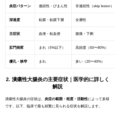
炎症パターン
連続性・びまん性
非連続性（skip lesion）
深達度
粘膜・粘膜下層
全層性
主症状
血便・粘血便
腹痛・下痢
肛門病変
まれ（5%以下）
高頻度（50〜80%）
瘻孔・狭窄
まれ
多い（20〜40%）
2. 潰瘍性大腸炎の主要症状｜医学的に詳しく
解説
潰瘍性大腸炎の症状は、
炎症の範囲・程度・活動性
によって多様
です。以下、臨床で最も頻繁に見られる症状を解説します。