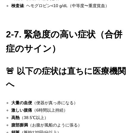
検査値
: ヘモグロビン<10 g/dL（中等度〜重度貧血）
2-7. 緊急度の高い症状（合併
症のサイン）
🚨 以下の症状は直ちに医療機関
へ
大量の血便
（便器が真っ赤になる）
激しい腹痛
（6時間以上持続）
高熱
（38.5℃以上）
腹部膨満
（お腹が風船のように張る）
頻脈
（脈拍120回/分以上）