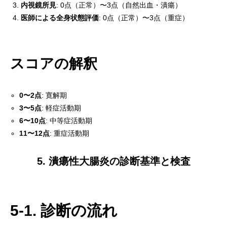
内視鏡所見
: 0点（正常）〜3点（自然出血・潰瘍）
医師による全身状態評価
: 0点（正常）〜3点（重症）
スコアの解釈
0〜2点
: 寛解期
3〜5点
: 軽症活動期
6〜10点
: 中等症活動期
11〜12点
: 重症活動期
5. 潰瘍性大腸炎の診断基準と検査
5-1. 診断の流れ