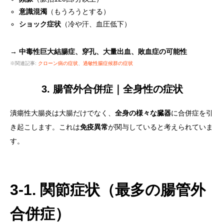
意識混濁
（もうろうとする）
ショック症状
（冷や汗、血圧低下）
→ 中毒性巨大結腸症、穿孔、大量出血、敗血症の可能性
※関連記事:
クローン病の症状
、
過敏性腸症候群の症状
3. 腸管外合併症｜全身性の症状
潰瘍性大腸炎は大腸だけでなく、
全身の様々な臓器
に合併症を引
き起こします。これは
免疫異常
が関与していると考えられていま
す。
3-1. 関節症状（最多の腸管外
合併症）