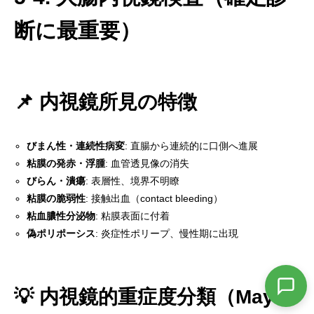
断に最重要）
📌 内視鏡所見の特徴
びまん性・連続性病変
: 直腸から連続的に口側へ進展
粘膜の発赤・浮腫
: 血管透見像の消失
びらん・潰瘍
: 表層性、境界不明瞭
粘膜の脆弱性
: 接触出血（contact bleeding）
粘血膿性分泌物
: 粘膜表面に付着
偽ポリポーシス
: 炎症性ポリープ、慢性期に出現



💡 内視鏡的重症度分類（Mayo

TEL
instagram
LINE
WEB予約