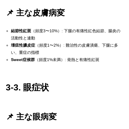
📌 主な皮膚病変
結節性紅斑
（頻度3〜10%）: 下腿の有痛性紅色結節、腸炎の
活動性と連動
壊疽性膿皮症
（頻度1〜2%）: 難治性の皮膚潰瘍、下腿に多
い、重症の指標
Sweet症候群
（頻度1%未満）: 発熱と有痛性紅斑
3-3. 眼症状
📌 主な眼病変