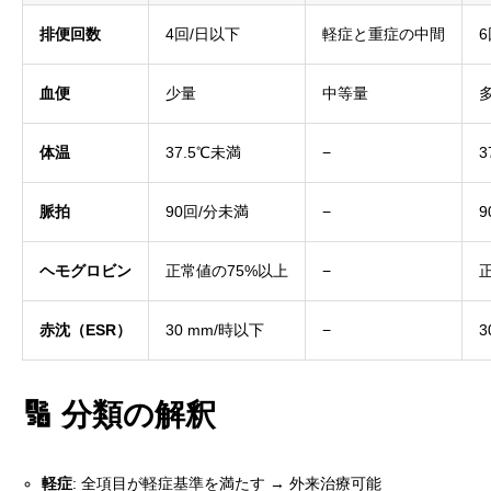
排便回数
4回/日以下
軽症と重症の中間
血便
少量
中等量
体温
37.5℃未満
−
脈拍
90回/分未満
−
ヘモグロビン
正常値の75%以上
−
赤沈（ESR）
30 mm/時以下
−
3
🔢 分類の解釈
軽症
: 全項目が軽症基準を満たす → 外来治療可能