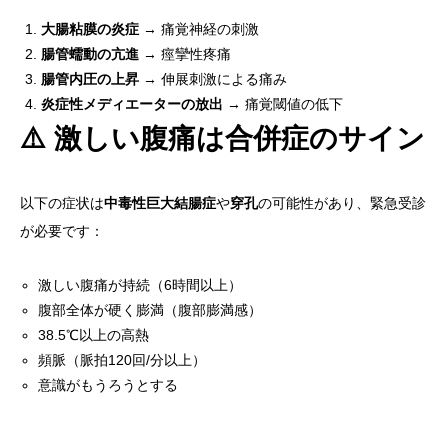
大腸粘膜の炎症
→ 痛覚神経の刺激
腸管蠕動の亢進
→ 痙攣性疼痛
腸管内圧の上昇
→ 伸展刺激による痛み
炎症性メディエーターの放出
→ 痛覚閾値の低下
⚠️ 激しい腹痛は合併症のサイン
以下の症状は
中毒性巨大結腸症
や
穿孔
の可能性があり、緊急受診
が必要です：
激しい腹痛が持続（6時間以上）
腹部全体が硬く膨満（腹部膨満感）
38.5℃以上の高熱
頻脈（脈拍120回/分以上）
意識がもうろうとする