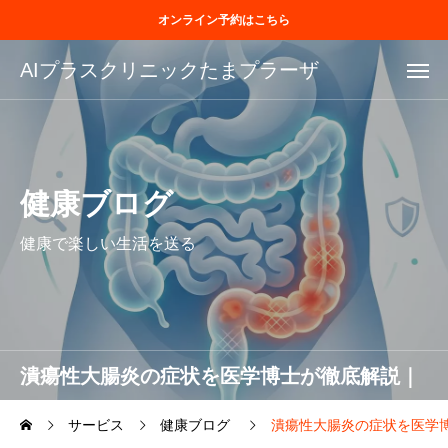
オンライン予約はこちら
AIプラスクリニックたまプラーザ
健康ブログ
健康で楽しい生活を送る
潰瘍性大腸炎の症状を医学博士が徹底解説｜
血便・下痢から重症度分類まで完全ガイド
サービス
健康ブログ
潰瘍性大腸炎の症状を医学