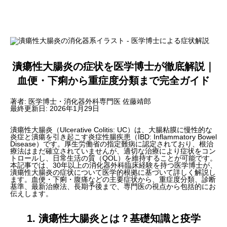
潰瘍性大腸炎の症状を医学博士が徹底解説｜
血便・下痢から重症度分類まで完全ガイド
著者: 医学博士・消化器外科専門医 佐藤靖郎
最終更新日: 2026年1月29日
潰瘍性大腸炎（Ulcerative Colitis: UC）は、大腸粘膜に慢性的な
炎症と潰瘍を引き起こす炎症性腸疾患（IBD: Inflammatory Bowel
Disease）です。厚生労働省の指定難病に認定されており、根治
療法はまだ確立されていませんが、適切な治療により症状をコン
トロールし、日常生活の質（QOL）を維持することが可能です。
本記事では、30年以上の消化器外科臨床経験を持つ医学博士が、
潰瘍性大腸炎の症状について医学的根拠に基づいて詳しく解説し
ます。血便・下痢・腹痛などの主要症状から、重症度分類、診断
基準、最新治療法、長期予後まで、専門医の視点から包括的にお
伝えします。
1. 潰瘍性大腸炎とは？基礎知識と疫学