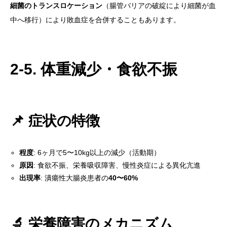
細菌のトランスロケーション
（腸管バリアの破綻により細菌が血
中へ移行）により敗血症を合併することもあります。
2-5. 体重減少・食欲不振
📌 症状の特徴
程度
: 6ヶ月で5〜10kg以上の減少（活動期）
原因
: 食欲不振、栄養吸収障害、慢性炎症による異化亢進
出現率
: 潰瘍性大腸炎患者の
40〜60%
🔬 栄養障害のメカニズム