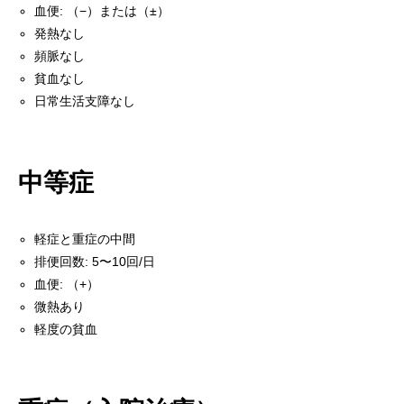
血便: （−）または（±）
発熱なし
頻脈なし
貧血なし
日常生活支障なし
中等症
軽症と重症の中間
排便回数: 5〜10回/日
血便: （+）
微熱あり
軽度の貧血