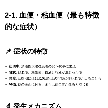
2-1. 血便・粘血便（最も特徴
的な症状）
📌 症状の特徴
出現率
: 潰瘍性大腸炎患者の
80〜95%
に出現
性状
: 鮮血便、粘血便、血液と粘液が混じった便
頻度
: 活動期には1日10回以上の排便に伴い血便が出ることも
特徴
: 便の表面に付着、または便全体が血液と混じる
🔬 発生メカニズム