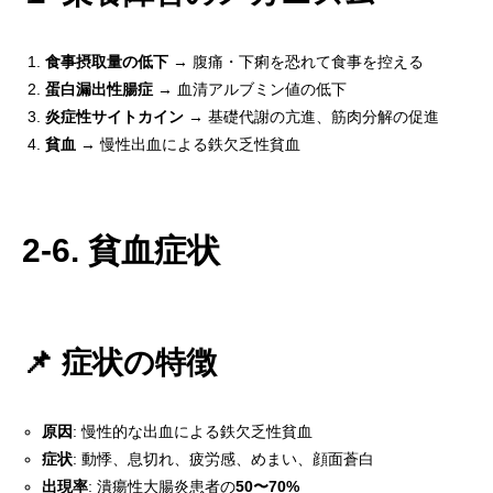
食事摂取量の低下
→ 腹痛・下痢を恐れて食事を控える
蛋白漏出性腸症
→ 血清アルブミン値の低下
炎症性サイトカイン
→ 基礎代謝の亢進、筋肉分解の促進
貧血
→ 慢性出血による鉄欠乏性貧血
2-6. 貧血症状
📌 症状の特徴
原因
: 慢性的な出血による鉄欠乏性貧血
症状
: 動悸、息切れ、疲労感、めまい、顔面蒼白
出現率
: 潰瘍性大腸炎患者の
50〜70%