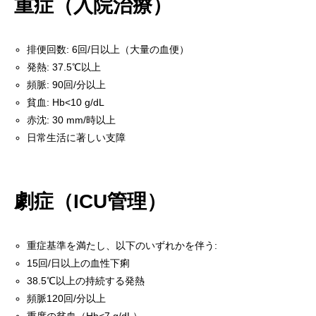
重症（入院治療）
排便回数: 6回/日以上（大量の血便）
発熱: 37.5℃以上
頻脈: 90回/分以上
貧血: Hb<10 g/dL
赤沈: 30 mm/時以上
日常生活に著しい支障
劇症（ICU管理）
重症基準を満たし、以下のいずれかを伴う:
15回/日以上の血性下痢
38.5℃以上の持続する発熱
頻脈120回/分以上