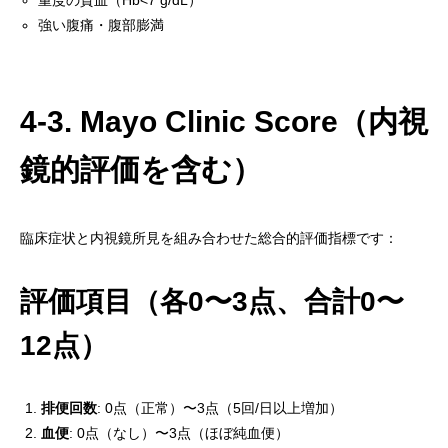
重度の貧血（Hb<7 g/dL）
強い腹痛・腹部膨満
4-3. Mayo Clinic Score（内視
鏡的評価を含む）
臨床症状と内視鏡所見を組み合わせた総合的評価指標です：
評価項目（各0〜3点、合計0〜
12点）
排便回数
: 0点（正常）〜3点（5回/日以上増加）
血便
: 0点（なし）〜3点（ほぼ純血便）