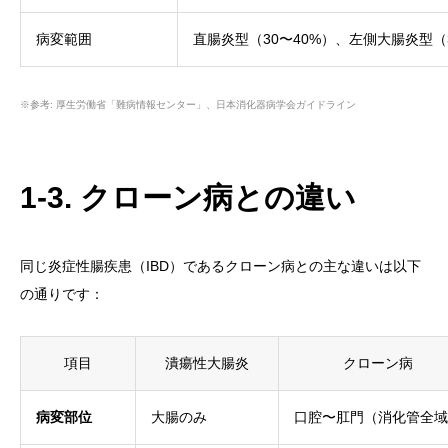
病変範囲
直腸炎型（30〜40%）、左側大腸炎型（3
※参考: 厚生労働省「難病情報センター」、日本消化器病学会ガイドライン
1-3. クローン病との違い
同じ炎症性腸疾患（IBD）であるクローン病との主な違いは以下
の通りです：
項目
潰瘍性大腸炎
クローン病
病変部位
大腸のみ
口腔〜肛門（消化管全域