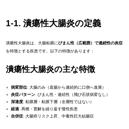
1-1. 潰瘍性大腸炎の定義
潰瘍性大腸炎は、大腸粘膜に
びまん性（広範囲）で連続性の炎症
を特徴とする疾患です。以下の特徴があります：
潰瘍性大腸炎の主な特徴
病変部位
: 大腸のみ（直腸から連続的に口側へ進展）
炎症パターン
: びまん性・連続性（飛び石状病変なし）
深達度
: 粘膜層・粘膜下層（全層性ではない）
経過
: 再燃・寛解を繰り返す慢性疾患
合併症
: 大腸癌リスク上昇、中毒性巨大結腸症