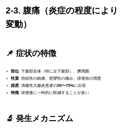
2-3. 腹痛（炎症の程度により
変動）
📌 症状の特徴
部位
: 下腹部全体（特に左下腹部）、臍周囲
性質
: 持続性の鈍痛、痙攣性の痛み、排便前の増悪
頻度
: 潰瘍性大腸炎患者の
50〜70%
に出現
特徴
: 排便後に一時的に軽減することが多い
🔬 発生メカニズム