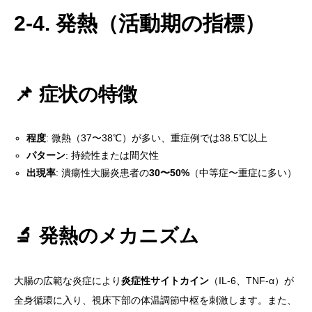
2-4. 発熱（活動期の指標）
📌 症状の特徴
程度
: 微熱（37〜38℃）が多い、重症例では38.5℃以上
パターン
: 持続性または間欠性
出現率
: 潰瘍性大腸炎患者の
30〜50%
（中等症〜重症に多い）
🔬 発熱のメカニズム
大腸の広範な炎症により
炎症性サイトカイン
（IL-6、TNF-α）が
全身循環に入り、視床下部の体温調節中枢を刺激します。また、