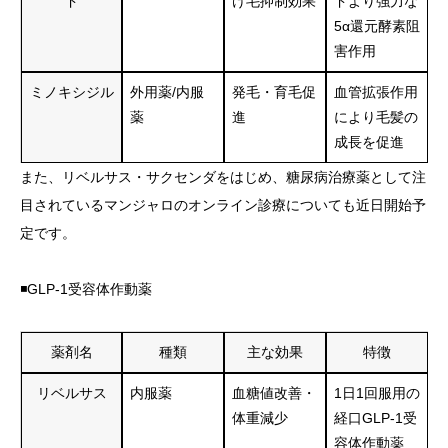
ド
け毛抑制効果
ドより強力な
5α還元酵素阻
害作用
ミノキシジル
外用薬/内服
発毛・育毛促
血管拡張作用
薬
進
により毛髪の
成長を促進
また、リベルサス・サクセンダをはじめ、糖尿病治療薬として注
目されているマンジャロのオンライン診療についても近日開始予
定です。
◾️GLP-1受容体作動薬
薬剤名
種類
主な効果
特徴
リベルサス
内服薬
血糖値改善・
1日1回服用の
体重減少
経口GLP-1受
容体作動薬