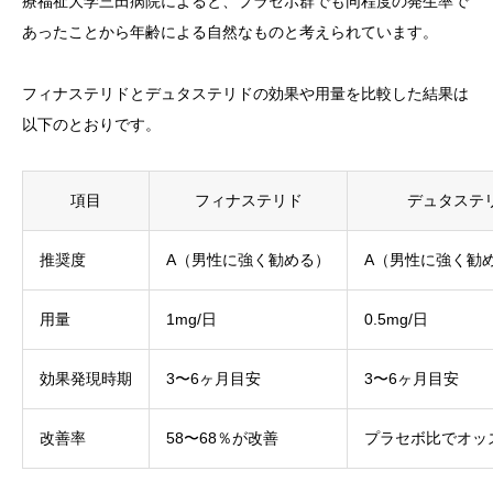
療福祉大学三田病院によると、プラセボ群でも同程度の発生率で
あったことから年齢による自然なものと考えられています。
フィナステリドとデュタステリドの効果や用量を比較した結果は
以下のとおりです。
項目
フィナステリド
デュタステ
推奨度
A（男性に強く勧める）
A（男性に強く勧
用量
1mg/日
0.5mg/日
効果発現時期
3〜6ヶ月目安
3〜6ヶ月目安
改善率
58〜68％が改善
プラセボ比でオッズ