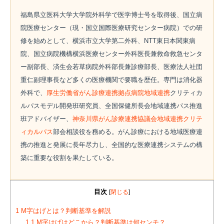
福島県立医科大学大学院外科学で医学博士号を取得後、国立病
院医療センター（現・国立国際医療研究センター病院）での研
修を始めとして、横浜市立大学第二外科、NTT東日本関東病
院、国立病院機構横浜医療センター外科医長兼救命救急センタ
ー副部長、済生会若草病院外科部長兼診療部長、医療法人社団
重仁副理事長など多くの医療機関で要職を歴任。専門は消化器
外科で、
厚生労働省がん診療連携拠点病院地域連携
クリティカ
ルパスモデル開発班研究員、全国保健所長会地域連携パス推進
班アドバイザー、
神奈川県がん診療連携協議会地域連携クリテ
ィカルパス
部会相談役を務める。がん診療における地域医療連
携の推進と発展に長年尽力し、全国的な医療連携システムの構
築に重要な役割を果たしている。
目次
[
閉じる
]
1
M字はげとは？判断基準を解説
1.1
M字はげはどこから？判断基準は何センチ？