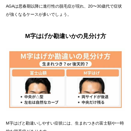
AGAは思春期以降に進行性の脱毛症が現れ、20〜30歳代で症状
が強くなるケースが多いでしょう。
M字はげか勘違いかの見分け方
M字はげと勘違いしやすい症状には、生まれつきの富士額や一時