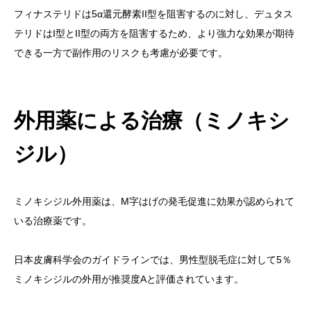
フィナステリドは5α還元酵素II型を阻害するのに対し、デュタス
テリドはI型とII型の両方を阻害するため、より強力な効果が期待
できる一方で副作用のリスクも考慮が必要です。
外用薬による治療（ミノキシ
ジル）
ミノキシジル外用薬は、M字はげの発毛促進に効果が認められて
いる治療薬です。
日本皮膚科学会のガイドラインでは、男性型脱毛症に対して5％
ミノキシジルの外用が推奨度Aと評価されています。




TEL
instagram
LINE
WEB予約