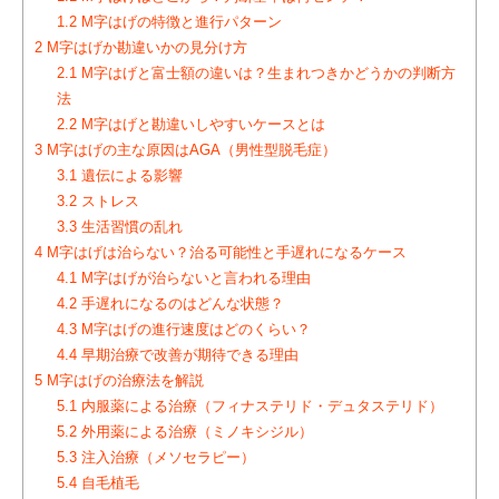
1.2
M字はげの特徴と進行パターン
2
M字はげか勘違いかの見分け方
2.1
M字はげと富士額の違いは？生まれつきかどうかの判断方
法
2.2
M字はげと勘違いしやすいケースとは
3
M字はげの主な原因はAGA（男性型脱毛症）
3.1
遺伝による影響
3.2
ストレス
3.3
生活習慣の乱れ
4
M字はげは治らない？治る可能性と手遅れになるケース
4.1
M字はげが治らないと言われる理由
4.2
手遅れになるのはどんな状態？
4.3
M字はげの進行速度はどのくらい？
4.4
早期治療で改善が期待できる理由
5
M字はげの治療法を解説
5.1
内服薬による治療（フィナステリド・デュタステリド）
5.2
外用薬による治療（ミノキシジル）
5.3
注入治療（メソセラピー）
5.4
自毛植毛