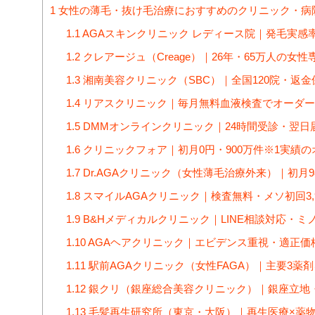
1
女性の薄毛・抜け毛治療におすすめのクリニック・病院
1.1
AGAスキンクリニック レディース院｜発毛実感率
1.2
クレアージュ（Creage）｜26年・65万人の女
1.3
湘南美容クリニック（SBC）｜全国120院・返
1.4
リアスクリニック｜毎月無料血液検査でオーダー
1.5
DMMオンラインクリニック｜24時間受診・翌日
1.6
クリニックフォア｜初月0円・900万件※1実績
1.7
Dr.AGAクリニック（女性薄毛治療外来）｜初月
1.8
スマイルAGAクリニック｜検査無料・メソ初回3,
1.9
B&Hメディカルクリニック｜LINE相談対応・ミノ
1.10
AGAヘアクリニック｜エビデンス重視・適正価
1.11
駅前AGAクリニック（女性FAGA）｜主要3薬
1.12
銀クリ（銀座総合美容クリニック）｜銀座立地・
1.13
毛髪再生研究所（東京・大阪）｜再生医療×薬