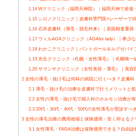
1.14
Wクリニック（福岡天神院）｜福岡天神で産後
1.15
シロノクリニック｜皮膚科専門医×レーザーで
1.16
石井皮膚科（薄毛・脱毛外来）｜原因精査重視
1.17
ウィルAGAクリニック（AGAfor lady）｜
1.18
わかこクリニック｜パントガール＆ルグゼバイ
1.19
光生クリニック（札幌・女性薄毛）｜札幌唯一級・
1.20
サマンサクリニック（女性美容・薄毛）｜美容
2
女性の薄毛・抜け毛は何科の病院に行くべき？皮膚科
2.1
薄毛・抜け毛の治療を皮膚科で行うメリットと処
2.2
女性の薄毛・抜け毛で婦人科のホルモン治療が有
2.3
20代・30代・40代・50代の女性薄毛が受診す
3
女性の薄毛治療の費用相場と保険適用・安く抑えるク
3.1
女性薄毛・FAGA治療は保険適用できる？自由診