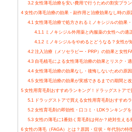
3.2
女性薄毛治療を安い費用で行うための割安プラン
4
女性の薄毛治療の効果・副作用と治療効果なし時の原
4.1
女性薄毛治療で処方されるミノキシジルの効果・
4.1.1
ミノキシジル外用薬と内服薬の女性への適
4.1.2
ミノキシジルをやめるとどうなる？女性が
4.2
注入治療（メソセラピー・PRP）の効果と女性F
4.3
自毛植毛による女性薄毛治療の効果とリスク・適
4.4
女性薄毛治療の効果なし・後悔しないための原因
4.5
女性薄毛治療の効果が実感できるまでの期間と改
5
女性用育毛剤おすすめランキング！ドラッグストアで
5.1
ドラッグストアで買える女性用育毛剤おすすめラ
5.2
女性育毛剤の即効性・口コミ・LDKランキング
5.3
女性の薄毛に1番効く育毛剤は何か？絶対生える
6
女性の薄毛（FAGA）とは？原因・症状・年代別の特