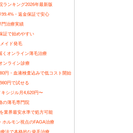
ランキング2026年最新版
99.4%・返金保証で安心
性専門治療実績
金保証で始めやすい
メイド発毛
届くオンライン薄毛治療
のオンライン診療
980円・血液検査込みで低コスト開始
980円で試せる
キシジル月4,620円〜
格の薄毛専門院
剤を業界最安水準で処方可能
ホルモン視点のFAGA治療
物療法で本格的な発毛治療