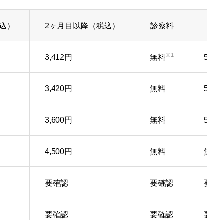
込）
2ヶ月目以降（税込）
診察料
送
※1
3,412円
無料
550
3,420円
無料
550
3,600円
無料
520
4,500円
無料
無料
要確認
要確認
要確
要確認
要確認
要確