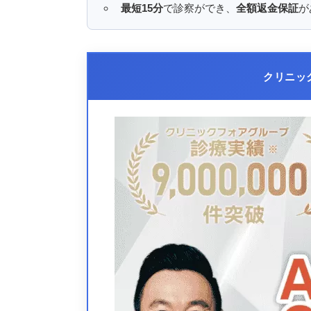
最短15分
で診察ができ、
全額返金保証
が
クリニッ