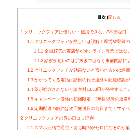
目次
[
閉じる
]
1
クリニックフォアは怪しい・信用できない?不安な口
1.1
クリニックフォアが怪しいは誤解！厚労省登録の
1.1.1
全国17院の実店舗がオンライン専業ではな
1.1.2
診察が短いのは手抜きではなく事前問診に
1.2
クリニックフォアが効果ないと言われるのは評価
1.3
かかってくる電話は診察の代替連絡や配送確認が
1.4
薬が処方されないと診察料1,650円が発生するこ
1.5
キャンペーン価格は初回限定！2年目以降の通常
1.6
定期配送の解約は次回発送日の前日まで！マイペ
2
クリニックフォアの良い口コミ評判
2.1
スマホ完結で通院・待ち時間がゼロになるのが最