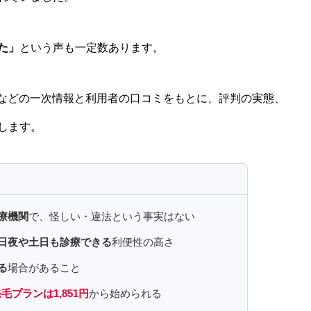
た」
という声も一定数あります。
会などの一次情報と利用者の口コミをもとに、評判の実態、
します。
療機関
で、怪しい・違法という事実はない
日夜や土日も診療できる
利便性の高さ
る
場合があること
毛プランは1,851円
から始められる