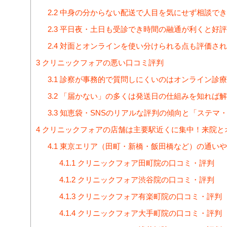
2.2
中身の分からない配送で人目を気にせず相談でき
2.3
平日夜・土日も受診でき時間の融通が利くと好評
2.4
対面とオンラインを使い分けられる点も評価され
3
クリニックフォアの悪い口コミ評判
3.1
診察が事務的で質問しにくいのはオンライン診療
3.2
「届かない」の多くは発送日の仕組みを知れば解
3.3
知恵袋・SNSのリアルな評判の傾向と「ステマ
4
クリニックフォアの店舗は主要駅近くに集中！来院と
4.1
東京エリア（田町・新橋・飯田橋など）の通いや
4.1.1
クリニックフォア田町院の口コミ・評判
4.1.2
クリニックフォア渋谷院の口コミ・評判
4.1.3
クリニックフォア有楽町院の口コミ・評判
4.1.4
クリニックフォア大手町院の口コミ・評判