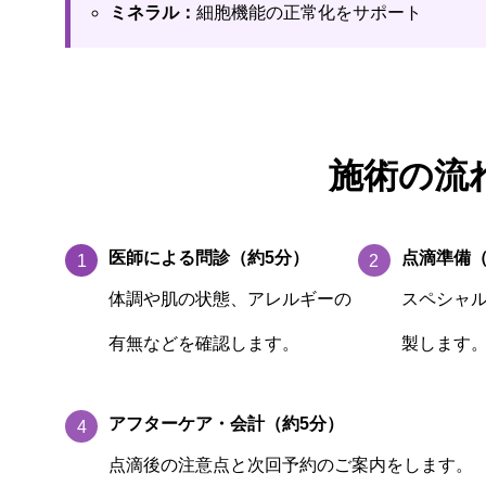
ミネラル：
細胞機能の正常化をサポート
施術の流
医師による問診（約5分）
点滴準備（
1
2
体調や肌の状態、アレルギーの
スペシャ
有無などを確認します。
製します
アフターケア・会計（約5分）
4
点滴後の注意点と次回予約のご案内をします。